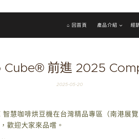
⌂ 回首頁
產品介紹
經
 Cube® 前進 2025 Com
2025-05-20
ube X 智慧咖啡烘豆機在台灣精品專區（南港展
焙，歡迎大家來品嚐。