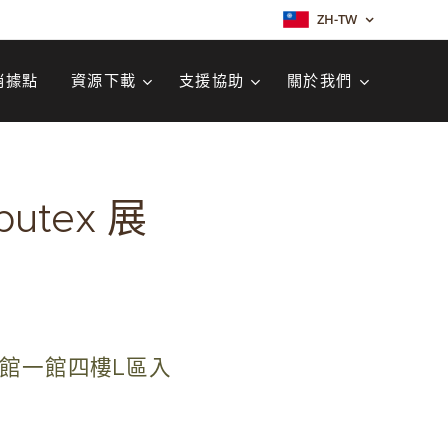
ZH-TW
銷據點
資源下載
支援協助
關於我們
putex 展
覽館一館四樓L區入