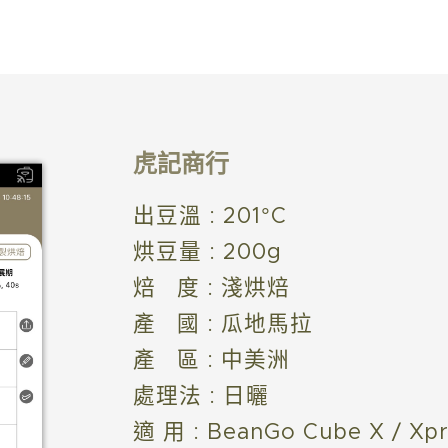
虎記商行
出豆溫 : 201°C
烘豆量 : 200g
焙 度 : 淺烘焙
產 國 : 瓜地馬拉
產 區 : 中美洲
處理法 : 日曬
適 用 : BeanGo Cube X / X