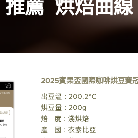
推薦 烘焙曲線
2025賓果盃國際咖啡烘豆賽
出豆溫 : 200.2°C
烘豆量 : 200g
焙 度 : 淺烘焙
產 國 : 衣索比亞