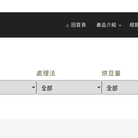
⌂ 回首頁
產品介紹
經
處理法
烘豆量