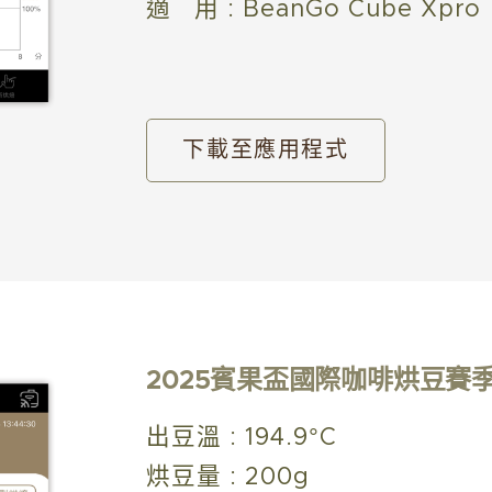
適 用 : BeanGo Cube Xpro
下載至應用程式
2025賓果盃國際咖啡烘豆賽
出豆溫 : 194.9°C
烘豆量 : 200g