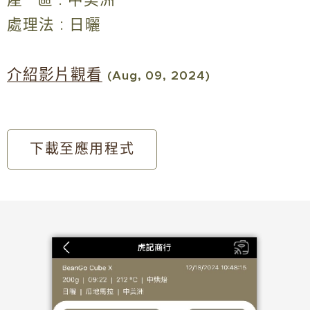
處理法 : 日曬
介紹影片觀看
(Aug, 09, 2024)
下載至應用程式