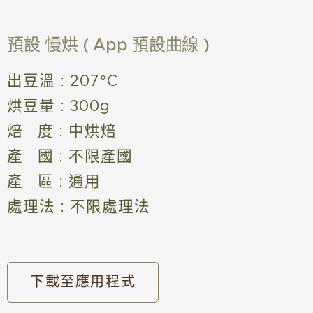
預設 慢烘 ( App 預設曲線 )
出豆溫 : 207°C
烘豆量 : 300g
焙 度 : 中烘焙
產 國 : 不限產國
產 區 : 通用
處理法 : 不限處理法
下載至應用程式