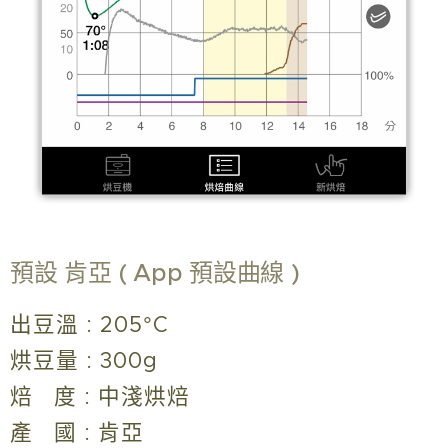
預設 肯亞 ( App 預設曲線 )
出豆溫 : 205°C
烘豆量 : 300g
焙 度 : 中淺烘焙
產 國 : 肯亞