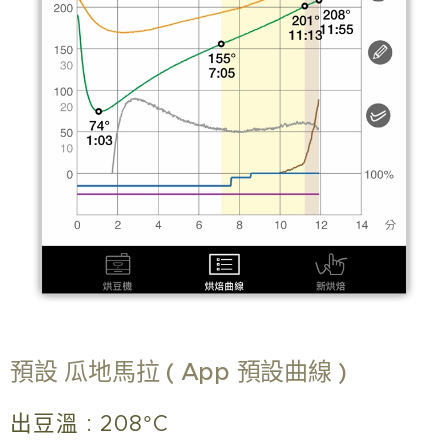
預設 瓜地馬拉 ( App 預設曲線 )
出豆溫 : 208°C