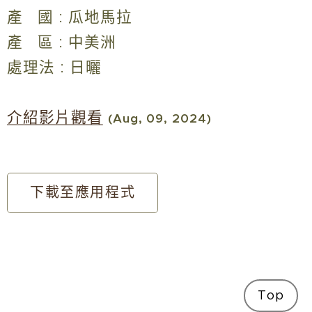
產 國 : 瓜地馬拉
產 區 : 中美洲
處理法 : 日曬
介紹影片觀看
(Aug, 09, 2024)
下載至應用程式
Top