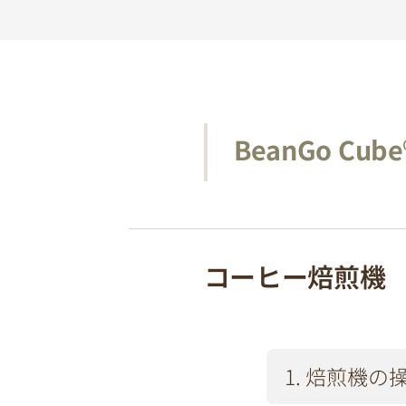
BeanGo Cube
コーヒー焙煎機
1.
焙煎機の